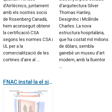
d'Airtècnics, juntament
d'arquitectura Silver
amb els nostres socis
Thomas Hanley,
de Rosenberg Canadà,
DesignInc i McBride
hem aconseguit obtenir
Charles. La nova
la certificació CSA
estructura hospitalària,
segons les normes CSA i
que ha costat mil milions
UL per a la
de dòlars, sembla
comercialització de les
gairebé un museu d'art
cortines d'aire al ...
modern, amb la lluentor
...
FNAC instal·la el sistema de cortines d'aire DAM TWIN