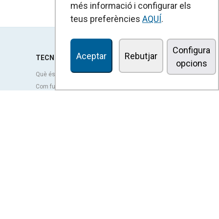
més informació i configurar els
teus preferències
AQUÍ
.
Configura
Aceptar
Rebutjar
TECNOLOGIA
opcions
Què és una cortina d'aire?
Com funcionen les cortines d'aire?
Avantatges i beneficis de les cortines d'aire
Cortines d'aire amb bomba de calor
Cortines d'aire EC
Cortines d'aire Airtècnics
Ventilació
OUTLET
re
rències
TERMES LEGALS