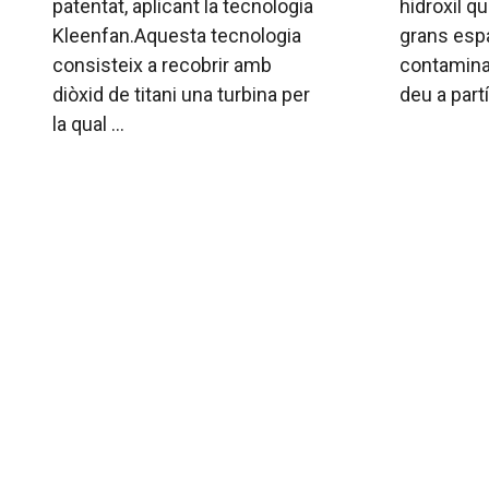
patentat, aplicant la tecnologia
hidroxil qu
Kleenfan.Aquesta tecnologia
grans espa
consisteix a recobrir amb
contamina
diòxid de titani una turbina per
deu a part
la qual ...