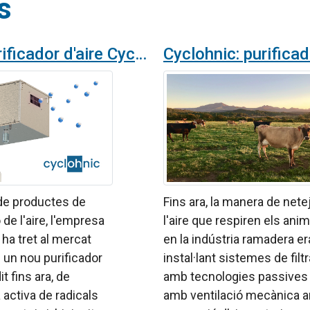
s
Nou purificador d'aire Cyclohnic d'Airtècnics amb tecnologia de radicals hidroxil per a espais molt contaminats
a de productes de
Fins ara, la manera de nete
 de l'aire, l'empresa
l'aire que respiren els ani
 ha tret al mercat
en la indústria ramadera er
 un nou purificador
instal·lant sistemes de filt
it fins ara, de
amb tecnologies passives
 activa de radicals
amb ventilació mecànica 