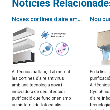
Notícies Relacionade
Noves cortines d'aire amb tecnologia de desinfecció i purificació
Airtècnics ha llançat al mercat
En la líni
les cortines d'aire antivirus
purificació
amb una tecnologia nova i
Airtècnics
innovadora de desinfecció i
Cyclohnic:
purificació que funcionen amb
d'aire, inèd
un sistema de fotocatàlisi
tecnologia