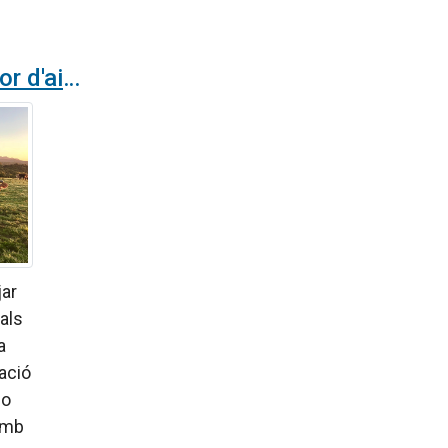
Cyclohnic: purificador d'aire per a granges amb tecnologia activa de radicals hidroxil
jar
mals
a
ració
 o
amb