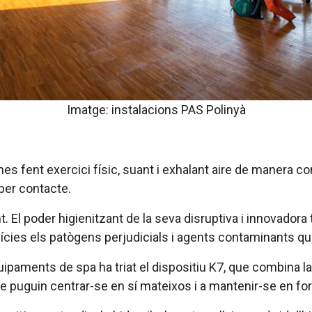
Imatge: instalacions PAS Polinyà
 fent exercici físic, suant i exhalant aire de manera co
 per contacte.
t. El poder
higienitzant
de la seva disruptiva i innovadora 
uperfícies els patògens perjudicials i agents contaminants 
ipaments de spa ha triat el dispositiu K7, que combina l
 puguin centrar-se en sí mateixos i a mantenir-se en fo