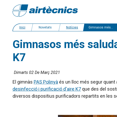
Inici
Novetats
Notícies
Gimnasos més saludables gràcies al purificador d'aire i superfícies K7
Gimnasos més saludabl
K7
Dimarts 02 De Març 2021
El gimnàs
PAS
Polinyà
és un lloc més segur quant a 
desinfecció i purificació d'aire K7
que des del sostr
diversos dispositius
purificador
s
repartits en les s