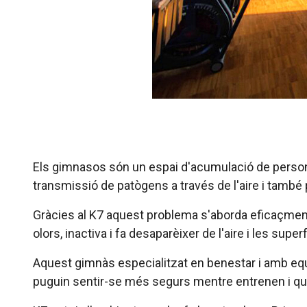
Els gimnasos són un espai d'acumulació de persones
transmissió de patògens a través de l'aire i també
Gràcies al K7 aquest problema s'aborda eficaçmen
olors, inactiva i fa desaparèixer de l'aire i les s
Aquest gimnàs especialitzat en benestar i amb equ
puguin sentir-se més segurs mentre entrenen i que