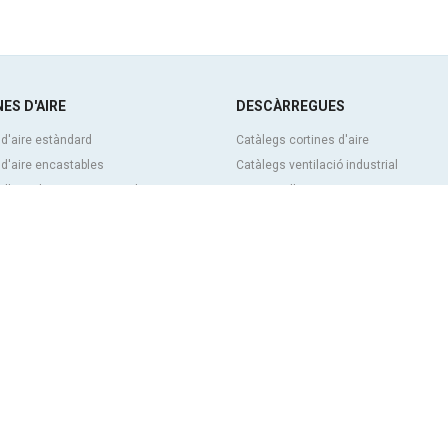
ES D'AIRE
DESCÀRREGUES
 d'aire estàndard
Catàlegs cortines d'aire
 d'aire encastables
Catàlegs ventilació industrial
d'aire decoratives, a mida i
Cortines d'aire BIM
Tarifa de preus cortines d'aire
itzables
Documentació tècnica
d’aire industrials i per a cambres
Certificats de qualitat
ques
d’aire per a portes giratòries i fetes a
CONTINGUT DESTACAT
Control intel·ligent clever
 d'aire antiinsectes
Programa de selecció de cortines d'ai
 d’aire amb bomba de calor i estalvi
Instal·lacions de cortines d'aire: Refe
c
Galeria d'imatges de cortines d'aire
 d'aire amb tecnologia de desinfecció