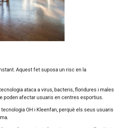
nstant. Aquest fet suposa un risc en la
tecnologia ataca a virus, bacteris, floridures i males
que poden afectar usuaris en centres esportius.
a tecnologia
OH
i
Kleenfan
, perquè els seus usuaris
rma.