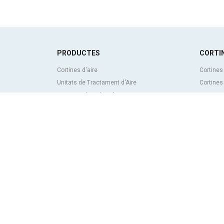
PRODUCTES
CORTIN
Cortines d'aire
Cortines
Unitats de Tractament d'Aire
Cortines
Recuperadors de calor
Cortines 
Unitats dedesinfecció i purificació de l'aire
personal
Unitats de ventilació
Cortines 
Filtres i unitats de filtració
frigorífi
Aeroterms
Cortines 
Ventiladors axials
mida
Ventiladors radials
Cortines
Ventiladors centrífugs
Cortines
Ventiladors en línia
energèti
Unitats d'extracció
Cortines
Ventiladors tangencials