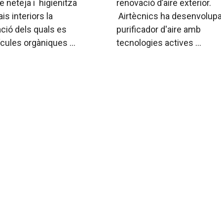
e neteja i higienitza
renovació d’aire exterior.
is interiors la
Airtècnics ha desenvolupa
ció dels quals es
purificador d'aire amb
ícules orgàniques ...
tecnologies actives ...