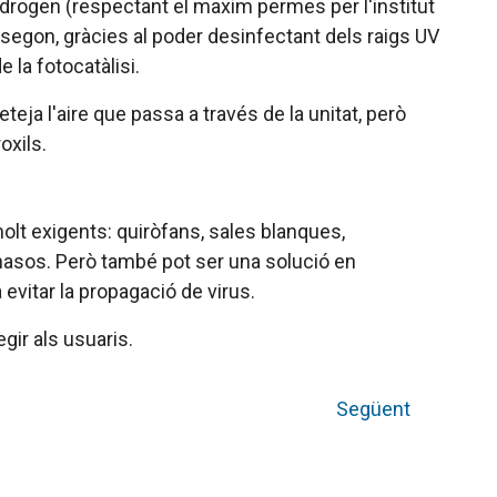
'hidrogen (respectant el maxim permes per l'institut
; segon, gràcies al poder desinfectant dels raigs UV
de la
fotocatàlisi
.
eja l'aire que passa a través de la unitat, però
oxils.
lt exigents: quiròfans, sales blanques,
mnasos. Però també pot ser una solució en
 evitar la propagació de virus.
egir als usuaris.
Següent