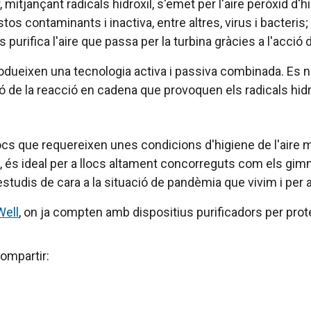
 mitjançant radicals hidroxil, s'emet per l'aire peròxid d
os contaminants i inactiva, entre altres, virus i bacteris
s purifica l'aire que passa per la turbina gràcies a l'acció 
odueixen una tecnologia activa i passiva combinada. Es net
ó de la reacció en cadena que provoquen els radicals hidr
s que requereixen unes condicions d'higiene de l'aire mo
t, és ideal per a llocs altament concorreguts com els gi
studis de cara a la situació de pandèmia que vivim i per a
Well
, on ja compten amb dispositius
purificadors
per prot
ompartir: