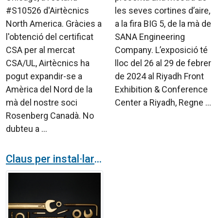
#S10526 d'Airtècnics
les seves cortines d’aire,
North America. Gràcies a
a la fira BIG 5, de la mà de
l'obtenció del certificat
SANA Engineering
CSA per al mercat
Company. L’exposició té
CSA/UL, Airtècnics ha
lloc del 26 al 29 de febrer
pogut expandir-se a
de 2024 al Riyadh Front
Amèrica del Nord de la
Exhibition & Conference
mà del nostre soci
Center a Riyadh, Regne ...
Rosenberg Canadà. No
dubteu a ...
Claus per instal·lar correctament una cortina d'aire