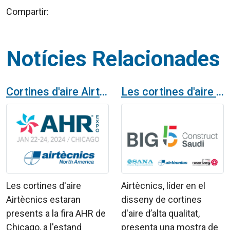
Compartir:
Notícies Relacionades
Cortines d'aire Airtècnics a la fira AHR Chicago 2024
Les cortines d'aire Airtècnics a la Fira BIG 5 d'Aràbia Saudita amb SANA Engineering Company
Les cortines d'aire
Airtècnics, líder en el
Airtècnics estaran
disseny de cortines
presents a la fira AHR de
d'aire d’alta qualitat,
Chicago, a l'estand
presenta una mostra de