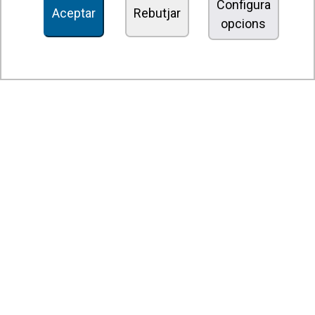
Configura
Aceptar
Rebutjar
opcions
Unitats dedesinfecció i purificació de l'aire
Unitats de ventilació
Filtres i unitats de filtració
Aeroterms
Ventiladors axials
Ventiladors radials
Ventiladors centrífugs
Ventiladors en línia
Unitats d'extracció
Ventiladors tangencials
Ventiladors OEM
Comportes i persianes