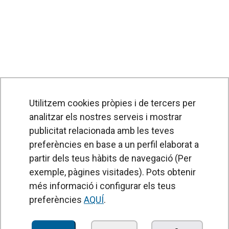
Utilitzem cookies pròpies i de tercers per
analitzar els nostres serveis i mostrar
publicitat relacionada amb les teves
preferències en base a un perfil elaborat a
partir dels teus hàbits de navegació (Per
exemple, pàgines visitades). Pots obtenir
PRODUCTES
més informació i configurar els teus
Cortines d'aire
preferències
AQUÍ
.
Unitats de Tractament d'Aire
Recuperadors de calor