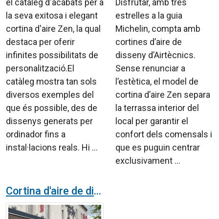
el catàleg d'acabats per a
Disfrutar, amb tres
la seva exitosa i elegant
estrelles a la guia
cortina d'aire Zen, la qual
Michelin, compta amb
destaca per oferir
cortines d’aire de
infinites possibilitats de
disseny d’Airtècnics.
personalització.El
Sense renunciar a
catàleg mostra tan sols
l’estètica, el model de
diversos exemples del
cortina d’aire Zen separa
que és possible, des de
la terrassa interior del
dissenys generats per
local per garantir el
ordinador fins a
confort dels comensals i
instal·lacions reals. Hi ...
que es puguin centrar
exclusivament ...
Cortina d'aire de disseny Zen a botigues del centre de Perpinyà, a França