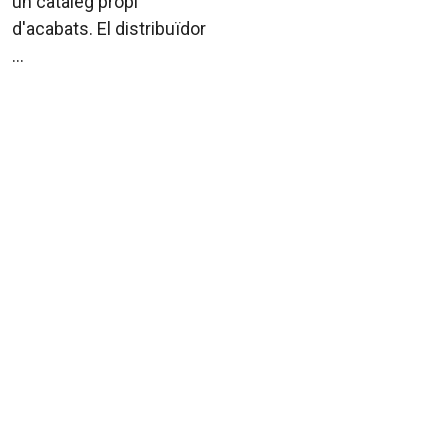
un catàleg propi
d'acabats. El distribuïdor
...