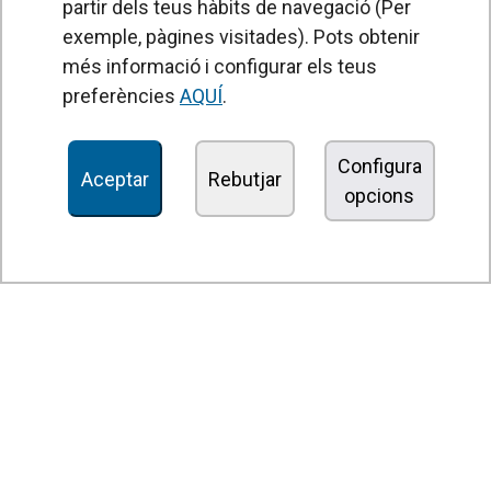
partir dels teus hàbits de navegació (Per
exemple, pàgines visitades). Pots obtenir
PRODUCTES
més informació i configurar els teus
Cortines d'aire
preferències
AQUÍ
.
Unitats de Tractament d'Aire
Recuperadors de calor
Configura
Aceptar
Rebutjar
opcions
Unitats dedesinfecció i purificació de l'aire
Unitats de ventilació
Filtres i unitats de filtració
Aeroterms
Ventiladors axials
Ventiladors radials
Ventiladors centrífugs
Ventiladors en línia