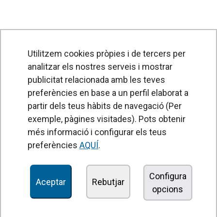
Utilitzem cookies pròpies i de tercers per
analitzar els nostres serveis i mostrar
publicitat relacionada amb les teves
preferències en base a un perfil elaborat a
partir dels teus hàbits de navegació (Per
exemple, pàgines visitades). Pots obtenir
PRODUCTES
més informació i configurar els teus
Cortines d'aire
preferències
AQUÍ
.
Unitats de Tractament d'Aire
Recuperadors de calor
Configura
Aceptar
Rebutjar
opcions
Unitats dedesinfecció i purificació de l'aire
Unitats de ventilació