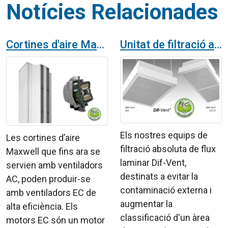
Notícies Relacionades
Cortines d'aire Maxwell amb ventiladors EC
Unitat de filtració amb ventilador Dif-Vent EC
Els nostres equips de
Les cortines d’aire
filtració absoluta de flux
Maxwell que fins ara se
laminar Dif-Vent,
servien amb ventiladors
destinats a evitar la
AC, poden produir-se
contaminació externa i
amb ventiladors EC de
augmentar la
alta eficiència. Els
classificació d'un àrea
motors EC són un motor