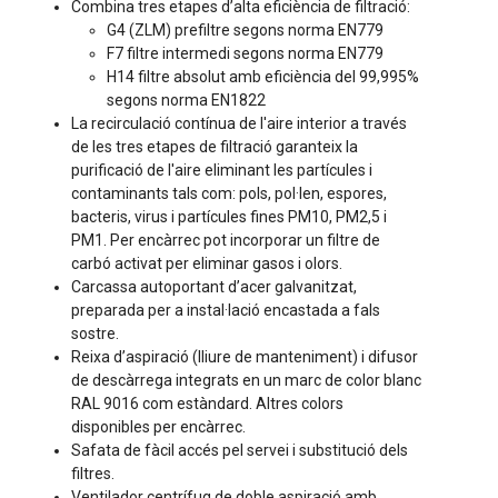
Combina tres etapes d’alta eficiència de filtració:
G4 (ZLM) prefiltre segons norma EN779
F7 filtre intermedi segons norma EN779
H14 filtre absolut amb eficiència del 99,995%
segons norma EN1822
La recirculació contínua de l'aire interior a través
de les tres etapes de filtració garanteix la
purificació de l'aire eliminant les partícules i
contaminants tals com: pols, pol·len, espores,
bacteris, virus i partícules fines PM10, PM2,5 i
PM1. Per encàrrec pot incorporar un filtre de
carbó activat per eliminar gasos i olors.
Carcassa autoportant d’acer galvanitzat,
preparada per a instal·lació encastada a fals
sostre.
Reixa d’aspiració (lliure de manteniment) i difusor
de descàrrega integrats en un marc de color blanc
RAL 9016 com estàndard. Altres colors
disponibles per encàrrec.
Safata de fàcil accés pel servei i substitució dels
filtres.
Ventilador centrífug de doble aspiració amb