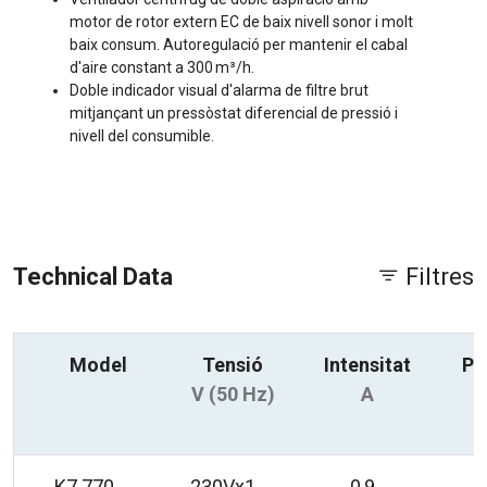
motor de rotor extern EC de baix nivell sonor i molt
baix consum. Autoregulació per mantenir el cabal
d'aire constant a 300 m³/h.
Doble indicador visual d'alarma de filtre brut
mitjançant un pressòstat diferencial de pressió i
nivell del consumible.
Technical Data
Filtres
Model
Tensió
Intensitat
Po
V (50 Hz)
A
K7 770
230Vx1
0,9