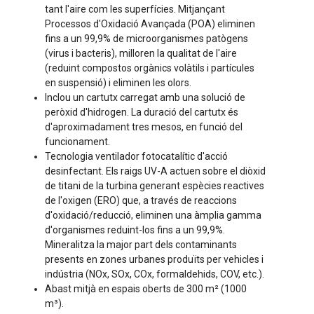
tant l'aire com les superfícies. Mitjançant
Processos d'Oxidació Avançada (POA) eliminen
fins a un 99,9% de microorganismes patògens
(virus i bacteris), milloren la qualitat de l'aire
(reduint compostos orgànics volàtils i partícules
en suspensió) i eliminen les olors.
Inclou un cartutx carregat amb una solució de
peròxid d'hidrogen. La duració del cartutx és
d'aproximadament tres mesos, en funció del
funcionament.
Tecnologia ventilador fotocatalític d'acció
desinfectant. Els raigs UV-A actuen sobre el diòxid
de titani de la turbina generant espècies reactives
de l'oxigen (ERO) que, a través de reaccions
d'oxidació/reducció, eliminen una àmplia gamma
d'organismes reduint-los fins a un 99,9%.
Mineralitza la major part dels contaminants
presents en zones urbanes produïts per vehicles i
indústria (NOx, SOx, COx, formaldehids, COV, etc.).
Abast mitjà en espais oberts de 300 m² (1000
m³).