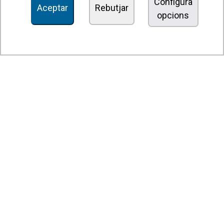
Configura
Aceptar
Rebutjar
opcions
Unitats dedesinfecció i purificació de l'aire
Unitats de ventilació
Filtres i unitats de filtració
Aeroterms
Ventiladors axials
Ventiladors radials
Ventiladors centrífugs
Ventiladors en línia
Unitats d'extracció
Ventiladors tangencials
Ventiladors OEM
Comportes i persianes