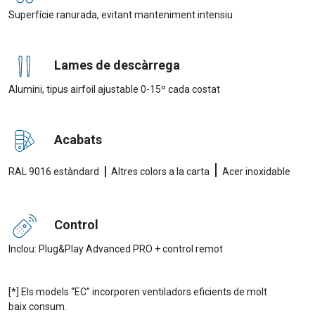
Superfície ranurada, evitant manteniment intensiu
Lames de descàrrega
Alumini, tipus airfoil ajustable 0-15º cada costat
Acabats
|
|
RAL 9016 estàndard
Altres colors a la carta
Acer inoxidable
Control
Inclou: Plug&Play Advanced PRO + control remot
[*] Els models “EC” incorporen ventiladors eficients de molt
baix consum.