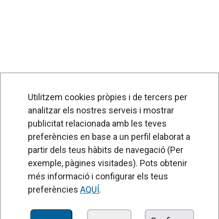
Utilitzem cookies pròpies i de tercers per
analitzar els nostres serveis i mostrar
publicitat relacionada amb les teves
preferències en base a un perfil elaborat a
partir dels teus hàbits de navegació (Per
exemple, pàgines visitades). Pots obtenir
PRODUCTES
més informació i configurar els teus
Cortines d'aire
preferències
AQUÍ
.
Unitats de Tractament d'Aire
Recuperadors de calor