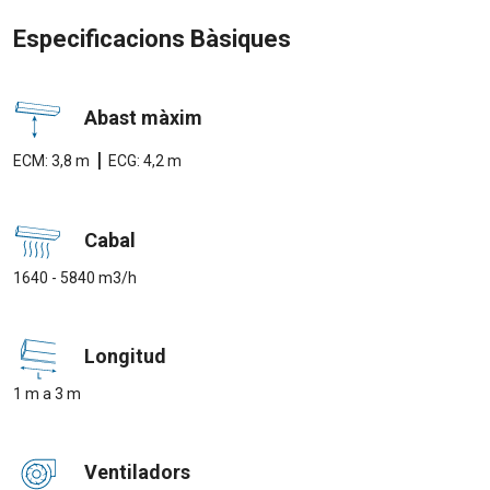
Especificacions Bàsiques
Abast màxim
|
ECM: 3,8 m
ECG: 4,2 m
Cabal
1640 - 5840 m3/h
Longitud
1 m a 3 m
Ventiladors