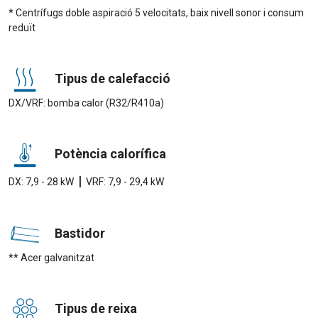
* Centrífugs doble aspiració 5 velocitats, baix nivell sonor i consum
reduït
Tipus de calefacció
DX/VRF: bomba calor (R32/R410a)
Potència calorífica
|
DX: 7,9 - 28 kW
VRF: 7,9 - 29,4 kW
Bastidor
** Acer galvanitzat
Tipus de reixa