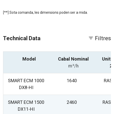
[**] Sota comanda, les dimensions poden ser a mida.
Technical Data
Filtres
Model
Cabal Nominal
Unita
m³/h
2
SMART ECM 1000
1640
RAS
DX8-HI
SMART ECM 1500
2460
RAS-
DX11-HI