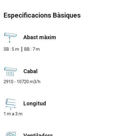
Especificacions Bàsiques
Abast màxim
|
SB : 5 m
BB : 7 m
Cabal
2910 - 10720 m3/h
Longitud
1 m a 3 m
Ventiladors