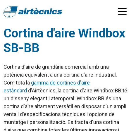
Cortina d'aire Windbox
SB-BB
Cortina d'aire de grandària comercial amb una
potència equivalent a una cortina d'aire industrial.
Com tota la
gamma de cortines d'aire
estàndard
d'
Airtècnics
, la cortina d'aire
Windbox
BB
té
un disseny elegant i atemporal.
Windbox
BB
és una
cortina d'aire altament versàtil en disposar d'un ampli
ventall d'especificacions tècniques i opcions de
muntatge i personalització. Es tracta d'una cortina
d'aire que combina totes les últimes innovacions i