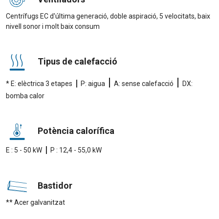
Centrífugs EC d'última generació, doble aspiració, 5 velocitats, baix
nivell sonor i molt baix consum
Tipus de calefacció
|
|
|
* E: elèctrica 3 etapes
P: aigua
A: sense calefacció
DX:
bomba calor
Potència calorífica
|
E : 5 - 50 kW
P : 12,4 - 55,0 kW
Bastidor
** Acer galvanitzat