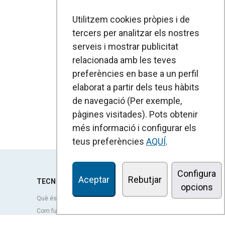
Utilitzem cookies pròpies i de
tercers per analitzar els nostres
serveis i mostrar publicitat
relacionada amb les teves
preferències en base a un perfil
elaborat a partir dels teus hàbits
de navegació (Per exemple,
pàgines visitades). Pots obtenir
més informació i configurar els
teus preferències
AQUÍ
.
Configura
Aceptar
Rebutjar
TECNOLOGIA
opcions
Què és una cortina d'aire?
Com funcionen les cortines d'aire?
Avantatges i beneficis de les cortines d'aire