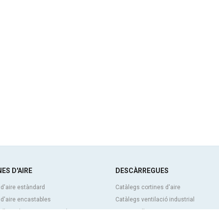
ES D'AIRE
DESCÀRREGUES
 d'aire estàndard
Catàlegs cortines d'aire
 d'aire encastables
Catàlegs ventilació industrial
d'aire decoratives, a mida i
Cortines d'aire BIM