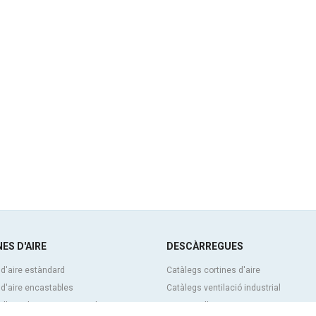
ES D'AIRE
DESCÀRREGUES
 d'aire estàndard
Catàlegs cortines d'aire
 d'aire encastables
Catàlegs ventilació industrial
d'aire decoratives, a mida i
Cortines d'aire BIM