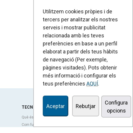
Utilitzem cookies pròpies i de
tercers per analitzar els nostres
serveis i mostrar publicitat
relacionada amb les teves
preferències en base a un perfil
elaborat a partir dels teus hàbits
de navegació (Per exemple,
pàgines visitades). Pots obtenir
més informació i configurar els
teus preferències
AQUÍ
.
Configura
Aceptar
Rebutjar
TECNOLOGIA
opcions
Què és una cortina d'aire?
Com funcionen les cortines d'aire?
Avantatges i beneficis de les cortines d'aire