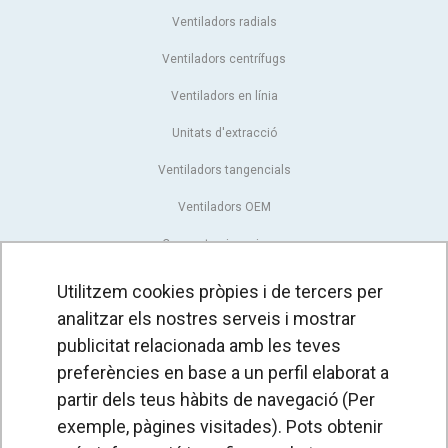
Ventiladors radials
Ventiladors centrífugs
Ventiladors en línia
Unitats d'extracció
Ventiladors tangencials
Ventiladors OEM
Comportes i persianes
Actuadors rotatius
Utilitzem cookies pròpies i de tercers per
analitzar els nostres serveis i mostrar
Regulació
publicitat relacionada amb les teves
Pressòstats i sensors
preferències en base a un perfil elaborat a
partir dels teus hàbits de navegació (Per
CORTINES D'AIRE
exemple, pàgines visitades). Pots obtenir
Cortines d'aire estàndard