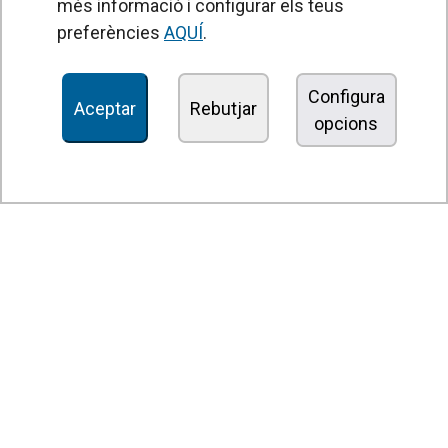
més informació i configurar els teus
Cortines d'aire encastables
preferències
AQUÍ
.
Cortines d'aire decoratives, a mida i personalitzables
Configura
Cortines d’aire industrials i per a cambres frigorífiques
Aceptar
Rebutjar
opcions
Cortines d’aire per a portes giratòries i fetes a mida
Cortines d'aire antiinsectes
Cortines d’aire amb bomba de calor i estalvi energètic
Cortines d'aire amb tecnologia de desinfecció i purificació
Cortines d’aire econòmiques low cost
SOBRE NOSALTRES
Història Airtècnics
Grup Rosenberg
Contacte