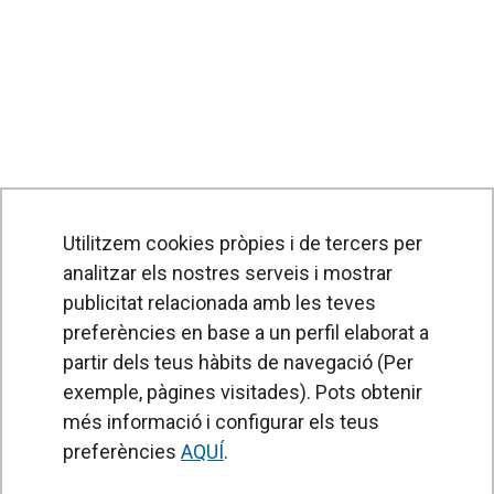
Utilitzem cookies pròpies i de tercers per
analitzar els nostres serveis i mostrar
publicitat relacionada amb les teves
preferències en base a un perfil elaborat a
partir dels teus hàbits de navegació (Per
exemple, pàgines visitades). Pots obtenir
PRODUCTES
més informació i configurar els teus
Cortines d'aire
preferències
AQUÍ
.
Unitats de Tractament d'Aire