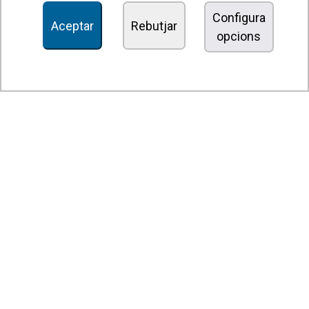
Recuperadors de calor
Configura
Aceptar
Rebutjar
opcions
Unitats dedesinfecció i purificació de l'aire
Unitats de ventilació
Filtres i unitats de filtració
Aeroterms
Ventiladors axials
Ventiladors radials
Ventiladors centrífugs
Ventiladors en línia
Unitats d'extracció
Ventiladors tangencials
Ventiladors OEM