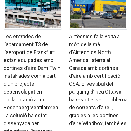
Les entrades de
Airtècnics fa la volta al
l'aparcament T3 de
món de la mà
l'aeroport de Frankfurt
d'Airtecnics North
estan equipades amb
America i aterra al
cortines d'aire Dam Twin,
Canadà amb cortines
instal·lades com a part
d'aire amb certificació
d'un projecte
CSA. El vestíbul del
desenvolupat en
pàrquing d’Ikea Ottawa
col·laboració amb
ha resolt el seu problema
Rosenberg Ventilatoren.
de corrents d’aire i,
La solució ha estat
gràcies a les cortines
dissenyada per
d’aire Windbox, també es