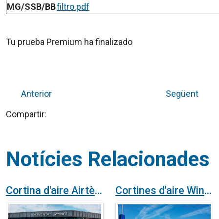
MG/SSB/BB
filtro.pdf
Tu prueba Premium ha finalizado
Anterior
Següent
Compartir:
Notícies Relacionades
Cortina d'aire Airtècnics Dam Twin a l'aeroport de Frankfurt, Alemanya
Cortines d'aire Windbox a Ikea Ottawa