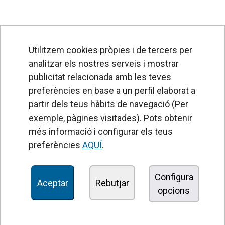
Utilitzem cookies pròpies i de tercers per
analitzar els nostres serveis i mostrar
publicitat relacionada amb les teves
preferències en base a un perfil elaborat a
partir dels teus hàbits de navegació (Per
exemple, pàgines visitades). Pots obtenir
PRODUCTES
més informació i configurar els teus
Cortines d'aire
preferències
AQUÍ
.
Unitats de Tractament d'Aire
Recuperadors de calor
Configura
Aceptar
Rebutjar
opcions
Unitats dedesinfecció i purificació de l'aire
Unitats de ventilació