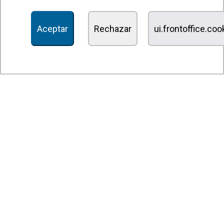
Recuperadores de calor
Aceptar
Rechazar
ui.frontoffice.co
Unidades de desinfección y purificación de aire
Unidades de ventilación
Filtros y unidades de filtración
Aerotermos
Ventiladores axiales
Ventiladores radiales
Ventiladores centrífugos
Ventiladores en línea
Unidades de extracción
Ventiladores tangenciales
Ventiladores OEM