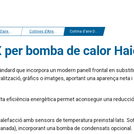
r i estalvi energètic
Cortines d'Aire Bomba de Calor Haier
Cortina d'aire Dam DX per bomba de calor Haier
X per bomba de calor Hai
ndard que incorpora un modern panell frontal en substituc
nyalització, gràfics o imatges, aportant una aparença net
ta eficiència energètica permet aconseguir una reducció 
calefacció amb sensors de temperatura preinstal·lats. So
nada), incorporant una bomba de condensats opcional. Inc