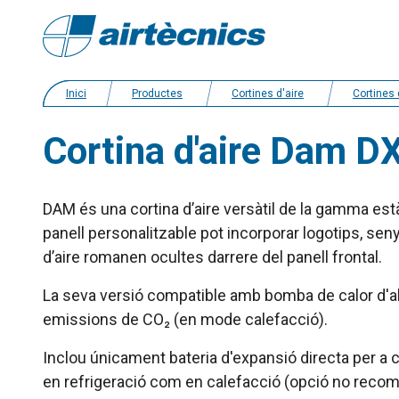
Inici
Productes
Cortines d'aire
Cortines d’aire amb bomba de calo
Cortina d'aire Dam D
DAM és una cortina d’aire versàtil de la gamma està
panell personalitzable pot incorporar logotips, se
d’aire romanen ocultes darrere del panell frontal.
La seva versió compatible amb bomba de calor d'al
emissions de CO₂ (en mode calefacció).
Inclou únicament bateria d'expansió directa per a 
en refrigeració com en calefacció (opció no recoma