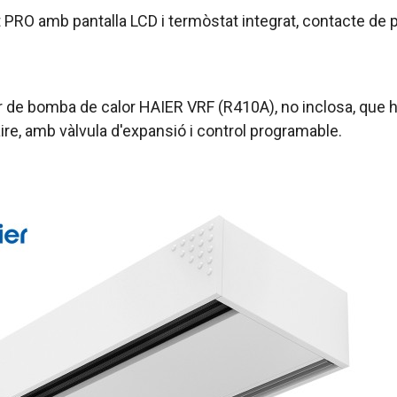
at PRO amb pantalla LCD i termòstat integrat, contacte d
r de bomba de calor HAIER VRF (R410A), no inclosa, que ha
aire, amb vàlvula d'expansió i control programable.