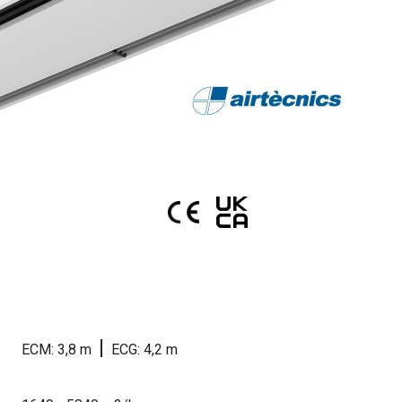
|
ECM: 3,8 m
ECG: 4,2 m