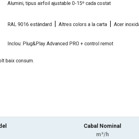
Alumini, tipus airfoil ajustable 0-15º cada costat
|
|
RAL 9016 estàndard
Altres colors a la carta
Acer inoxid
Inclou: Plug&Play Advanced PRO + control remot
olt baix consum.
del
Cabal Nominal
m³/h