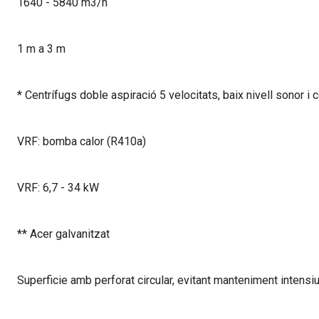
1640 - 5840 m3/h
1 m a 3 m
* Centrífugs doble aspiració 5 velocitats, baix nivell sonor i
VRF: bomba calor (R410a)
VRF: 6,7 - 34 kW
** Acer galvanitzat
Superficie amb perforat circular, evitant manteniment intensi