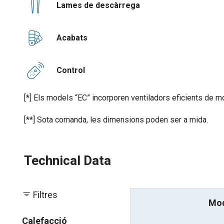
Lames de descàrrega
Acabats
Control
[*] Els models “EC” incorporen ventiladors eficients de m
[**] Sota comanda, les dimensions poden ser a mida.
Technical Data
Filtres
Mo
Calefacció