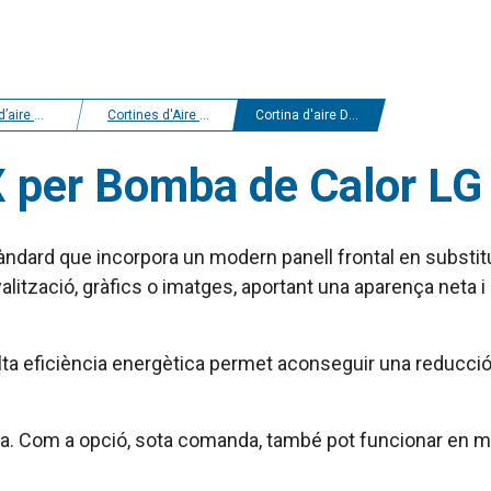
r i estalvi energètic
Cortines d'Aire Bomba de Calor LG
Cortina d'aire Dam DX per Bomba de Calor LG
X per Bomba de Calor LG
ndard que incorpora un modern panell frontal en substituc
nyalització, gràfics o imatges, aportant una aparença net
ta eficiència energètica permet aconseguir una reducció 
ecta. Com a opció, sota comanda, també pot funcionar en 