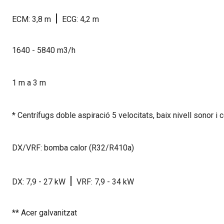
|
ECM: 3,8 m
ECG: 4,2 m
1640 - 5840 m3/h
1 m a 3 m
* Centrífugs doble aspiració 5 velocitats, baix nivell sonor i
DX/VRF: bomba calor (R32/R410a)
|
DX: 7,9 - 27 kW
VRF: 7,9 - 34 kW
** Acer galvanitzat