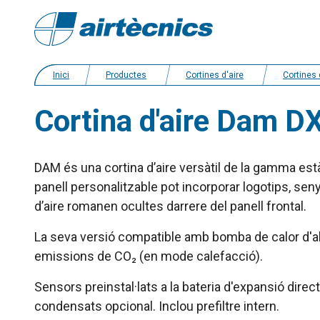
Inici
Productes
Cortines d'aire
Cortines d’aire amb bomba de calo
Cortina d'aire Dam D
DAM és una cortina d’aire versàtil de la gamma està
panell personalitzable pot incorporar logotips, se
d’aire romanen ocultes darrere del panell frontal.
La seva versió compatible amb bomba de calor d'al
emissions de CO₂ (en mode calefacció).
Sensors preinstal·lats a la bateria d'expansió dir
condensats opcional. Inclou prefiltre intern.