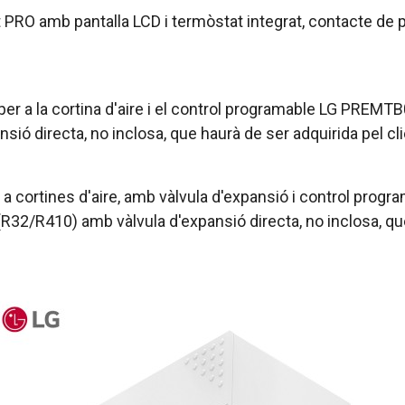
at PRO amb pantalla LCD i termòstat integrat, contacte d
per a la cortina d'aire i el control programable LG PREM
ió directa, no inclosa, que haurà de ser adquirida pel cli
 a cortines d'aire, amb vàlvula d'expansió i control prog
R32/R410) amb vàlvula d'expansió directa, no inclosa, que 