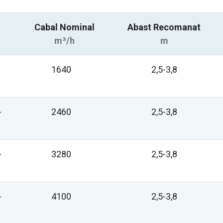
Cabal Nominal
Abast Recomanat
m³/h
m
1640
2,5-3,8
-
2460
2,5-3,8
-
3280
2,5-3,8
-
4100
2,5-3,8