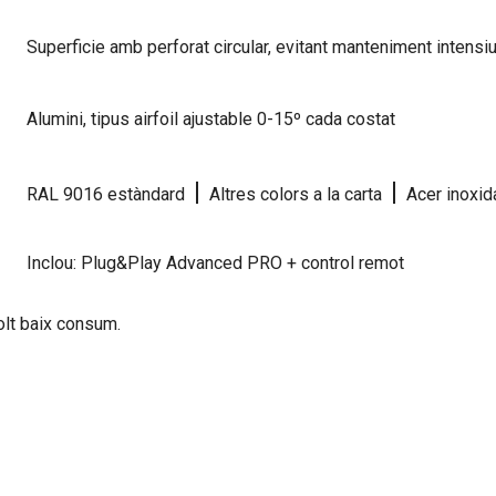
Superficie amb perforat circular, evitant manteniment intensi
Alumini, tipus airfoil ajustable 0-15º cada costat
|
|
RAL 9016 estàndard
Altres colors a la carta
Acer inoxid
Inclou: Plug&Play Advanced PRO + control remot
olt baix consum.