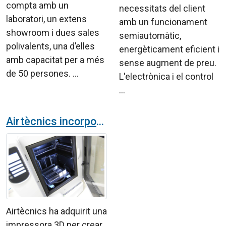
compta amb un
necessitats del client
laboratori, un extens
amb un funcionament
showroom i dues sales
semiautomàtic,
polivalents, una d’elles
energèticament eficient i
amb capacitat per a més
sense augment de preu.
de 50 persones. ...
L'electrònica i el control
...
Airtècnics incorpora una impressora 3D al seu equip tecnològic
Airtècnics ha adquirit una
impressora 3D per crear