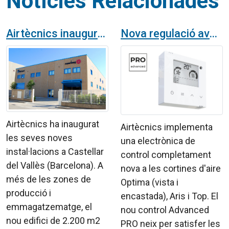
Notícies Relacionades
Airtècnics inaugura nova planta de producció de cortines d'aire i ventilació
Nova regulació avanzada per a cortines d'aire
Airtècnics ha inaugurat
Airtècnics implementa
les seves noves
una electrònica de
instal·lacions a Castellar
control completament
del Vallès (Barcelona). A
nova a les cortines d'aire
més de les zones de
Optima (vista i
producció i
encastada), Aris i Top. El
emmagatzematge, el
nou control Advanced
nou edifici de 2.200 m2
PRO neix per satisfer les