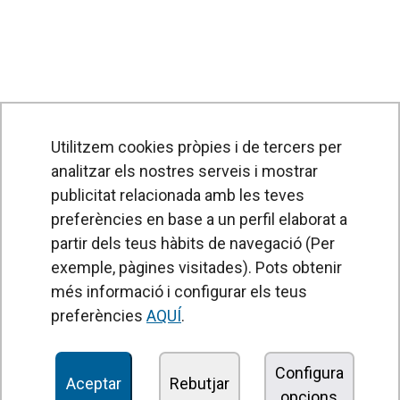
Utilitzem cookies pròpies i de tercers per
analitzar els nostres serveis i mostrar
publicitat relacionada amb les teves
preferències en base a un perfil elaborat a
partir dels teus hàbits de navegació (Per
exemple, pàgines visitades). Pots obtenir
PRODUCTES
més informació i configurar els teus
Cortines d'aire
preferències
AQUÍ
.
Unitats de Tractament d'Aire
Recuperadors de calor
Configura
Aceptar
Rebutjar
opcions
Unitats dedesinfecció i purificació de l'aire