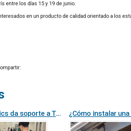
s entre los días 15 y 19 de junio.
nteresados en un producto de calidad orientado a los es
ompartir:
s
Airtècnics da soporte a TempVEX, el equipo de Terrassa que compitió al Mundial de robótica en los Estados Unidos