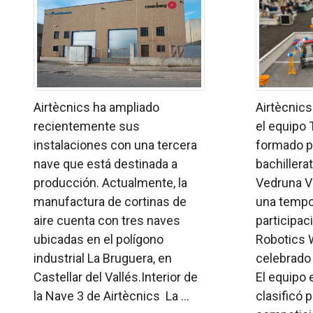
Airtècnics ha ampliado
Airtècnic
recientemente sus
el equipo
instalaciones con una tercera
formado p
nave que está destinada a
bachillera
producción. Actualmente, la
Vedruna Va
manufactura de cortinas de
una tempo
aire cuenta con tres naves
participac
ubicadas en el polígono
Robotics 
industrial La Bruguera, en
celebrado
Castellar del Vallés.Interior de
El equipo
la Nave 3 de Airtècnics La ...
clasificó 