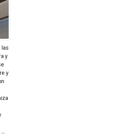
 las
a y
se
re y
on
miza
e
...