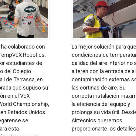
s ha colaborado con
La mejor solución para que
 TempVEX Robotics,
condiciones de temperatur
or estudiantes de
calidad del aire interior no 
to del Colegio
alteren con la entrada de ai
ll de Terrassa, en
contaminación externas s
rada que supuso su
las cortinas de aire. Su
ión en el VEX
correcta instalación maxi
World Championship,
la eficiencia del equipo y
 en Estados Unidos.
prolonga su vida útil. Desd
 egarense se
Airtècnics queremos
para esta
proporcionarte los detalles 