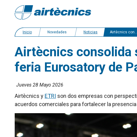
Inicio
Novedades
Noticias
Airtècnics consolida su trayectoria en ventilación con ETRI en la feria Eurosatory de París
Airtècnics consolida 
feria Eurosatory de P
Jueves 28 Mayo 2026
Airtècnics y
ETRI
son dos empresas con perspectiv
acuerdos comerciales para fortalecer la presencia 