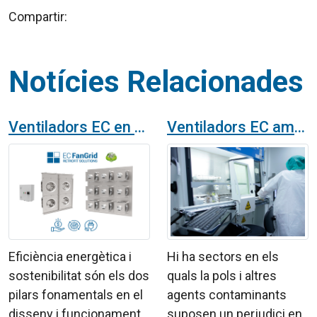
Compartir:
Notícies Relacionades
Ventiladors EC en unitats de tractament d'aire: EC FanGrid
Ventiladors EC amb filtres per a sales blanques
Eficiència energètica i
Hi ha sectors en els
sostenibilitat són els dos
quals la pols i altres
pilars fonamentals en el
agents contaminants
disseny i funcionament
suposen un perjudici en