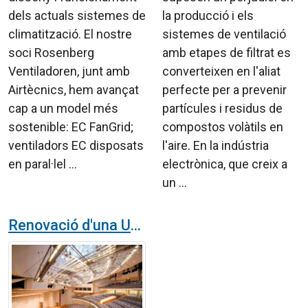
dels actuals sistemes de
la producció i els
climatització. El nostre
sistemes de ventilació
soci Rosenberg
amb etapes de filtrat es
Ventiladoren, junt amb
converteixen en l'aliat
Airtècnics, hem avançat
perfecte per a prevenir
cap a un model més
partícules i residus de
sostenible: EC FanGrid;
compostos volàtils en
ventiladors EC disposats
l'aire. En la indústria
en paral·lel ...
electrònica, que creix a
un ...
Renovació d'una UTA a un gran auditori