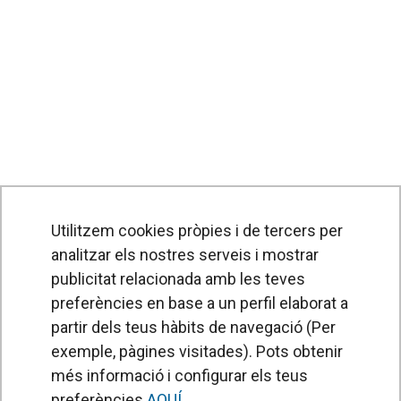
Utilitzem cookies pròpies i de tercers per
analitzar els nostres serveis i mostrar
publicitat relacionada amb les teves
preferències en base a un perfil elaborat a
partir dels teus hàbits de navegació (Per
exemple, pàgines visitades). Pots obtenir
PRODUCTES
més informació i configurar els teus
Cortines d'aire
preferències
AQUÍ
.