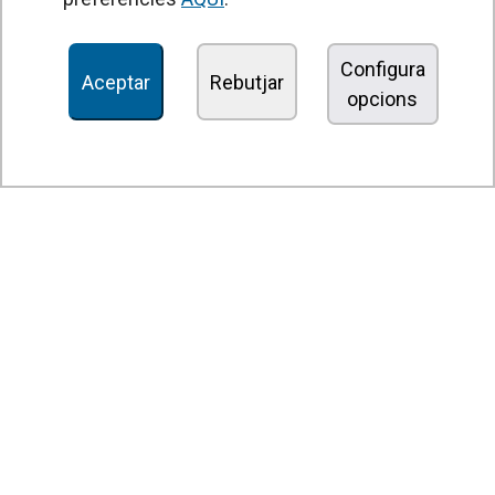
Unitats de Tractament d'Aire
Recuperadors de calor
Configura
Aceptar
Rebutjar
opcions
Unitats dedesinfecció i purificació de l'aire
Unitats de ventilació
Filtres i unitats de filtració
Aeroterms
Ventiladors axials
Ventiladors radials
Ventiladors centrífugs
Ventiladors en línia
Unitats d'extracció
Ventiladors tangencials