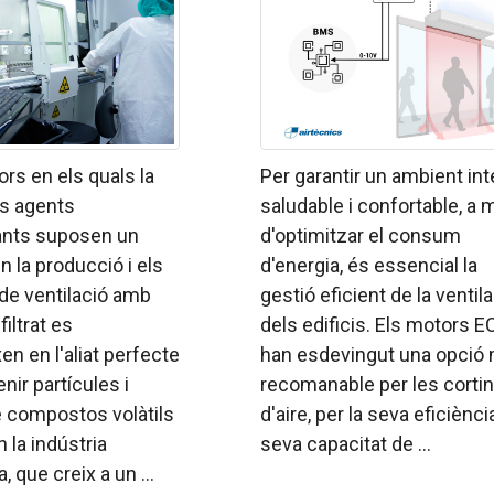
ors en els quals la
Per garantir un ambient int
res agents
saludable i confortable, a
nts suposen un
d'optimitzar el consum
n la producció i els
d'energia, és essencial la
de ventilació amb
gestió eficient de la ventil
iltrat es
dels edificis. Els motors E
en en l'aliat perfecte
han esdevingut una opció 
nir partícules i
recomanable per les corti
e compostos volàtils
d'aire, per la seva eficiència
En la indústria
seva capacitat de ...
, que creix a un ...