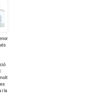
erior
 més
ació
C
molt
nes
 i la