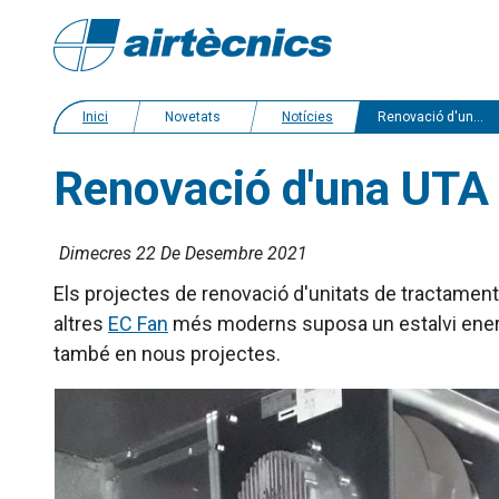
Inici
Novetats
Notícies
Renovació d'una UTA a un gran auditori
Renovació d'una UTA a
Dimecres 22 De Desembre 2021
Els projectes de renovació d'unitats de tractament
altres
EC Fan
més moderns suposa un estalvi energè
també en nous projectes.