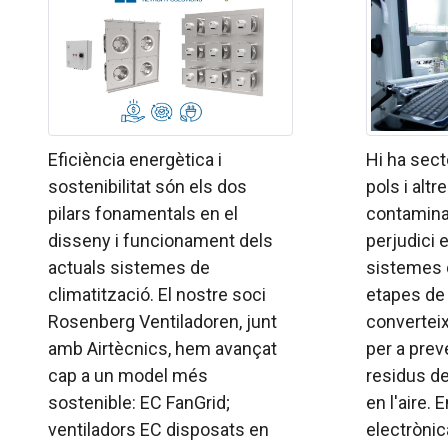
Eficiència energètica i
Hi ha sect
sostenibilitat són els dos
pols i alt
pilars fonamentals en el
contamina
disseny i funcionament dels
perjudici e
actuals sistemes de
sistemes 
climatització. El nostre soci
etapes de f
Rosenberg Ventiladoren, junt
converteix
amb Airtècnics, hem avançat
per a preve
cap a un model més
residus d
sostenible: EC FanGrid;
en l'aire. 
ventiladors EC disposats en
electrònica