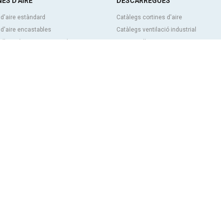
ES D'AIRE
DESCÀRREGUES
 d'aire estàndard
Catàlegs cortines d'aire
 d'aire encastables
Catàlegs ventilació industrial
d'aire decoratives, a mida i
Cortines d'aire BIM
Tarifa de preus cortines d'aire
itzables
Documentació tècnica
d’aire industrials i per a cambres
Certificats de qualitat
ques
d’aire per a portes giratòries i fetes a
CONTINGUT DESTACAT
Control intel·ligent clever
 d'aire antiinsectes
Programa de selecció de cortines d'ai
 d’aire amb bomba de calor i estalvi
Instal·lacions de cortines d'aire: Refe
c
Galeria d'imatges de cortines d'aire
 d'aire amb tecnologia de desinfecció
ció
 d’aire econòmiques low cost
 NOSALTRES
Airtècnics