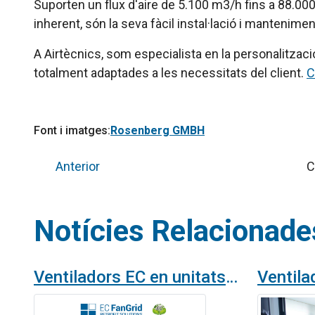
Suporten un flux d'aire de 5.100 m3/h fins a 88.000
inherent, són la seva fàcil instal·lació i manteniment
A Airtècnics, som especialista en la personalitzac
totalment adaptades a les necessitats del client.
C
Font i imatges:
Rosenberg GMBH
Anterior
C
Notícies Relacionade
Ventiladors EC en unitats de tractament d'aire: EC FanGrid