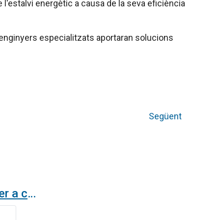
l'estalvi energètic a causa de la seva eficiència
'enginyers especialitzats aportaran solucions
Següent
Cortines d'aire EC per a connexió 0-10 V a sistema de control BMS