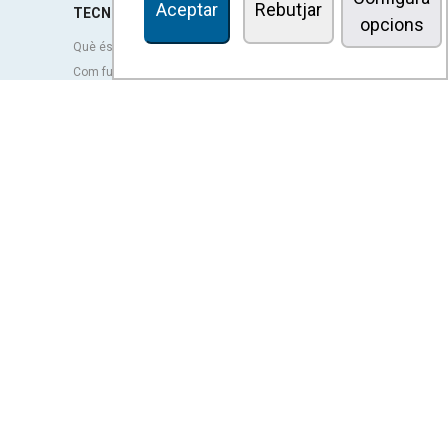
Aceptar
Rebutjar
TECNOLOGIA
opcions
Què és una cortina d'aire?
Com funcionen les cortines d'aire?
Avantatges i beneficis de les cortines d'aire
Cortines d'aire amb bomba de calor
Cortines d'aire EC
Cortines d'aire Airtècnics
Ventilació
OUTLET
re
rències
TERMES LEGALS
Política de privacitat
Avís legal
Condicions de venda
Política de cookies