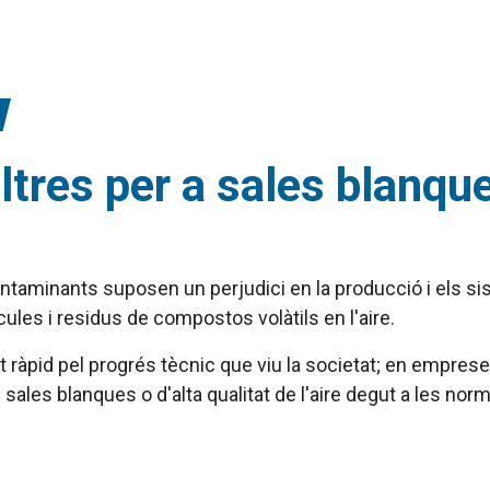
ltres per a sales blanqu
 contaminants suposen un perjudici en la producció i els 
cules i residus de compostos volàtils en l'aire.
olt ràpid pel progrés tècnic que viu la societat; en empr
ales blanques o d'alta qualitat de l'aire degut a les nor