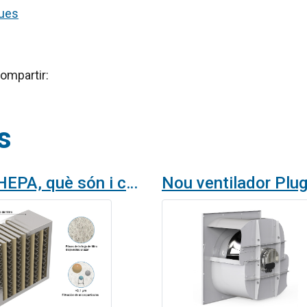
ques
ompartir:
s
Filtres HEPA, què són i com funcionen?