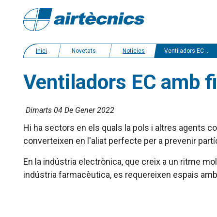
Inici
Novetats
Notícies
Ventiladors EC amb filtres per a sales blanques
Ventiladors EC amb fi
Dimarts 04 De Gener 2022
Hi ha sectors en els quals la pols i altres agents
converteixen en l'aliat perfecte per a prevenir partí
En la indústria electrònica, que creix a un ritme m
indústria farmacèutica, es requereixen espais amb s