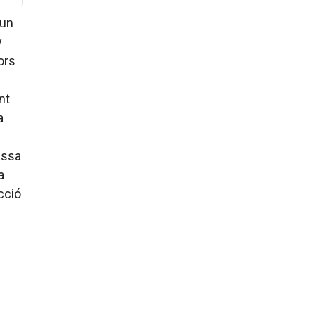
 un
y
ors
nt
a
assa
a
cció