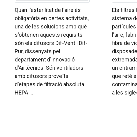
Quan l'esterilitat de l'aire és
Els filtre
obligatòria en certes activitats,
sistema d
una de les solucions amb què
partícules
s'obtenen aquests requisits
l'aire, fa
són els difusors Dif-Vent i Dif-
fibra de v
Pur, dissenyats pel
disposades
departament d'innovació
extremada
d'Airtècnics. Són ventiladors
un entram
amb difusors proveïts
que reté 
d'etapes de filtració absoluta
contamina
HEPA ...
a les sigles