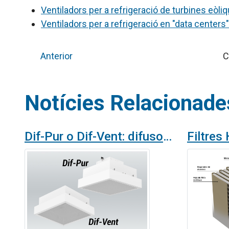
Ventiladors per a refrigeració de turbines eòli
Ventiladors per a refrigeració en "data
centers"
Anterior
C
Notícies Relacionade
Dif-Pur o Dif-Vent: difusor d'aire amb filtració absoluta