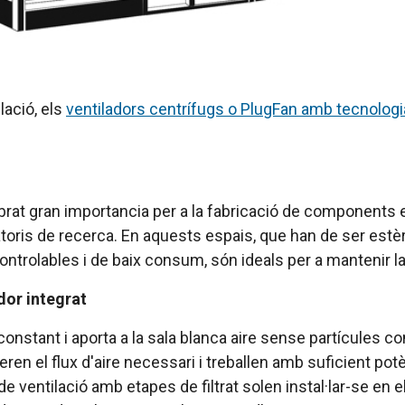
lació, els
ventiladors centrífugs o PlugFan amb tecnolog
brat gran importancia per a la fabricació de components 
atoris de recerca. En aquests espais, que han de ser estèr
ontrolables i de baix consum, són ideals per a mantenir l
dor integrat
al constant i aporta a la sala blanca aire sense partícule
ren el flux d'aire necessari i treballen amb suficient potè
 ventilació amb etapes de filtrat solen instal·lar-se en e