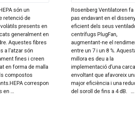
s HEPA són un
Rosenberg Ventilatoren fa
e retenció de
pas endavant en el dissen
 volàtils presents en
eficient dels seus ventilad
bricats generalment en
centrífugs PlugFan,
idre. Aquestes fibres
augmentant-ne el rendime
 a l'atzar són
entre un 7 i un 8 %. Aquest
ment fines i creen
millora es deu a la
at en forma de malla
implementació d’una carc
els compostos
envoltant que afavoreix un
nts.HEPA correspon
major eficiència i una redu
 en ...
del soroll de fins a 4 dB. ...