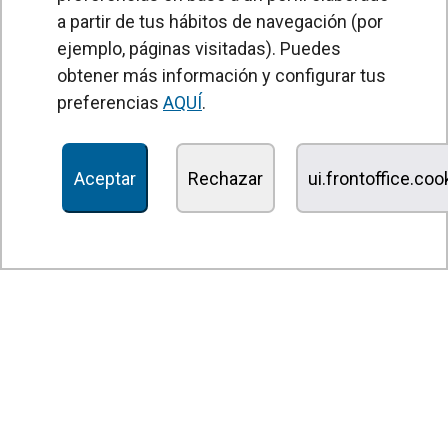
a partir de tus hábitos de navegación (por
Unidades Tratamiento de Aire
ejemplo, páginas visitadas). Puedes
Recuperadores de calor
obtener más información y configurar tus
preferencias
AQUÍ
.
Unidades de desinfección y purificación de aire
Unidades de ventilación
Aceptar
Rechazar
ui.frontoffice.co
Filtros y unidades de filtración
Aerotermos
Ventiladores axiales
Ventiladores radiales
Ventiladores centrífugos
Ventiladores en línea
Unidades de extracción
Ventiladores tangenciales