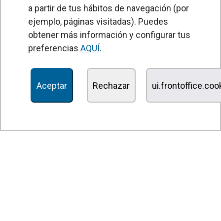
a partir de tus hábitos de navegación (por
Unidades Tratamiento de Aire
ejemplo, páginas visitadas). Puedes
Recuperadores de calor
obtener más información y configurar tus
preferencias
AQUÍ
.
Unidades de desinfección y purificación de aire
Unidades de ventilación
Aceptar
Rechazar
ui.frontoffice.co
Filtros y unidades de filtración
Aerotermos
Ventiladores axiales
Ventiladores radiales
Ventiladores centrífugos
Ventiladores en línea
Unidades de extracción
Ventiladores tangenciales