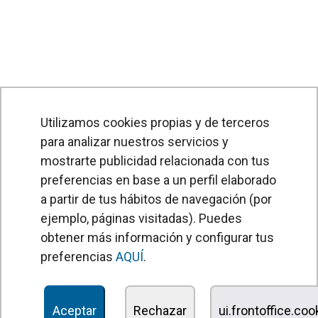
Utilizamos cookies propias y de terceros
PRODUCTOS
Utilizamos cookies propias y de terceros para
para analizar nuestros servicios y
analizar nuestros servicios y mostrarte
mostrarte publicidad relacionada con tus
Cortinas de aire
publicidad relacionada con tus preferencias
preferencias en base a un perfil elaborado
Unidades Tratamiento de Aire
en base a un perfil elaborado a partir de tus
a partir de tus hábitos de navegación (por
Recuperadores de calor
hábitos de navegación (por ejemplo, páginas
ejemplo, páginas visitadas). Puedes
visitadas). Puedes obtener más información y
obtener más información y configurar tus
Unidades de desinfección y purificación de aire
configurar tus preferencias
preferencias
AQUÍ
.
AQUÍ
.
Unidades de ventilación
Filtros y unidades de filtración
Aceptar
Aceptar
Rechazar
Rechazar
ui.frontoffice.cook
ui.frontoffice.co
Aerotermos