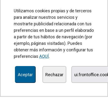
Utilizamos cookies propias y de terceros
para analizar nuestros servicios y
mostrarte publicidad relacionada con tus
preferencias en base a un perfil elaborado
a partir de tus hábitos de navegación (por
PRODUCTOS
ejemplo, páginas visitadas). Puedes
obtener más información y configurar tus
Cortinas de aire
preferencias
AQUÍ
.
Unidades Tratamiento de Aire
Recuperadores de calor
Aceptar
Rechazar
ui.frontoffice.co
Unidades de desinfección y purificación de aire
Unidades de ventilación
Filtros y unidades de filtración
Aerotermos