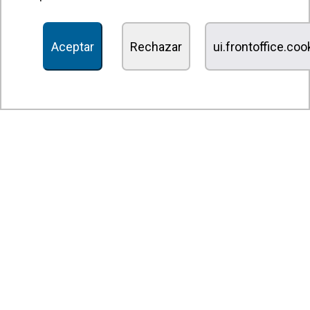
Unidades Tratamiento de Aire
Recuperadores de calor
Aceptar
Rechazar
ui.frontoffice.co
Unidades de desinfección y purificación de aire
Unidades de ventilación
Filtros y unidades de filtración
Aerotermos
Ventiladores axiales
Ventiladores radiales
Ventiladores centrífugos
Ventiladores en línea
Unidades de extracción
Ventiladores tangenciales