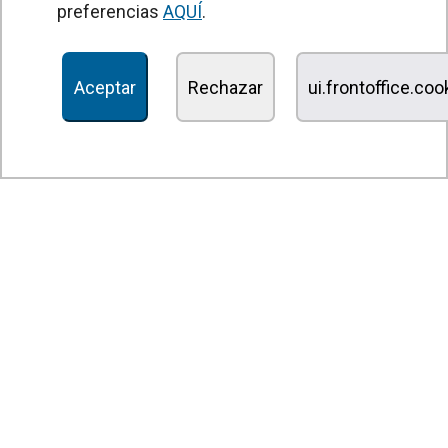
preferencias
AQUÍ
.
Unidades Tratamiento de Aire
Recuperadores de calor
Aceptar
Rechazar
ui.frontoffice.co
Unidades de desinfección y purificación de aire
Unidades de ventilación
Filtros y unidades de filtración
Aerotermos
Ventiladores axiales
Ventiladores radiales
Ventiladores centrífugos
Ventiladores en línea
Unidades de extracción
Ventiladores tangenciales