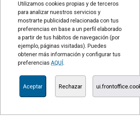
Utilizamos cookies propias y de terceros
para analizar nuestros servicios y
mostrarte publicidad relacionada con tus
preferencias en base a un perfil elaborado
a partir de tus hábitos de navegación (por
PRODUCTOS
ejemplo, páginas visitadas). Puedes
obtener más información y configurar tus
Cortinas de aire
preferencias
AQUÍ
.
Unidades Tratamiento de Aire
Recuperadores de calor
Aceptar
Rechazar
ui.frontoffice.co
Unidades de desinfección y purificación de aire
Unidades de ventilación
Filtros y unidades de filtración
Aerotermos
Ventiladores axiales