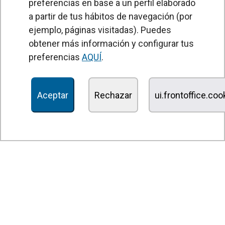
preferencias en base a un perfil elaborado
a partir de tus hábitos de navegación (por
PRODUCTOS
ejemplo, páginas visitadas). Puedes
obtener más información y configurar tus
Cortinas de aire
preferencias
AQUÍ
.
Unidades Tratamiento de Aire
Recuperadores de calor
Aceptar
Rechazar
ui.frontoffice.co
Unidades de desinfección y purificación de aire
Unidades de ventilación
Filtros y unidades de filtración
Aerotermos
Ventiladores axiales
Ventiladores radiales
Ventiladores centrífugos