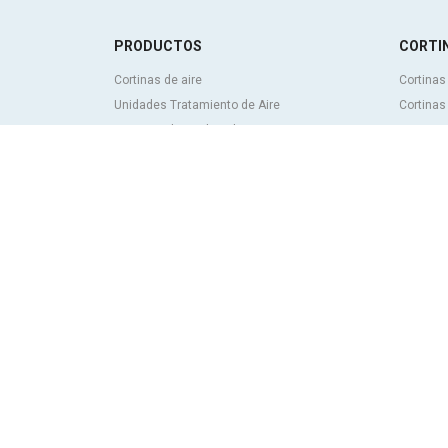
PRODUCTOS
CORTIN
Cortinas de aire
Cortinas
Unidades Tratamiento de Aire
Cortinas
Recuperadores de calor
Cortinas
Unidades de desinfección y purificación de
personal
aire
Cortinas
Unidades de ventilación
frigorífi
Filtros y unidades de filtración
Cortinas 
Aerotermos
hechas 
Ventiladores axiales
Cortinas
Ventiladores radiales
Cortinas
Ventiladores centrífugos
energéti
Ventiladores en línea
Cortinas
Unidades de extracción
desinfec
Ventiladores tangenciales
Cortinas
Ventiladores OEM