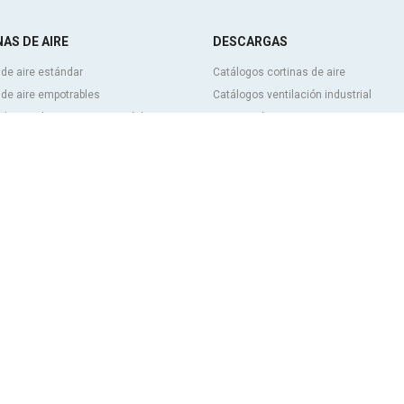
AS DE AIRE
DESCARGAS
 de aire estándar
Catálogos cortinas de aire
 de aire empotrables
Catálogos ventilación industrial
 de aire decorativas, a medida y
Cortinas de aire BIM
Tarifa de precios cortinas de aire
izables
Documentación técnica
 de aire industriales y para cámaras
Certificados de calidad
cas
de aire para puertas giratorias y
CONTENIDO DESTACADO
a medida
Control inteligente Clever
 de aire antinsectos
Programa de selección de cortinas de
 de aire con bomba de calor y ahorro
Instalaciones de cortinas de aire: Re
co
Galeria de imágenes de cortinas de ai
 de aire con tecnología de
ción y purificación
 de aire económicas low cost