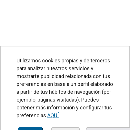
Utilizamos cookies propias y de terceros
para analizar nuestros servicios y
mostrarte publicidad relacionada con tus
preferencias en base a un perfil elaborado
a partir de tus hábitos de navegación (por
PRODUCTOS
ejemplo, páginas visitadas). Puedes
obtener más información y configurar tus
Cortinas de aire
preferencias
AQUÍ
.
Unidades Tratamiento de Aire
Recuperadores de calor