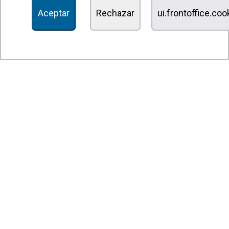
Aceptar
Rechazar
ui.frontoffice.co
Unidades de desinfección y purificación de aire
Unidades de ventilación
Filtros y unidades de filtración
Aerotermos
Ventiladores axiales
Ventiladores radiales
Ventiladores centrífugos
Ventiladores en línea
Unidades de extracción
Ventiladores tangenciales
Ventiladores OEM
Compuertas y persianas