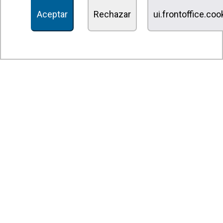
Recuperadores de calor
Aceptar
Rechazar
ui.frontoffice.co
Unidades de desinfección y purificación de aire
Unidades de ventilación
Filtros y unidades de filtración
Aerotermos
Ventiladores axiales
Ventiladores radiales
Ventiladores centrífugos
Ventiladores en línea
Unidades de extracción
Ventiladores tangenciales
Ventiladores OEM
Compuertas y persianas