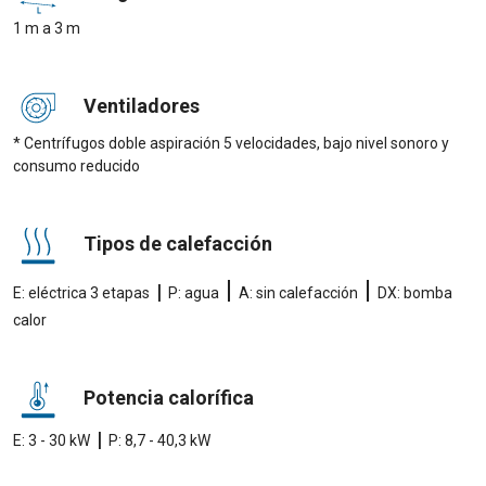
1 m a 3 m
Ventiladores
* Centrífugos doble aspiración 5 velocidades, bajo nivel sonoro y
consumo reducido
Tipos de calefacción
|
|
|
E: eléctrica 3 etapas
P: agua
A: sin calefacción
DX: bomba
calor
Potencia calorífica
|
E: 3 - 30 kW
P: 8,7 - 40,3 kW