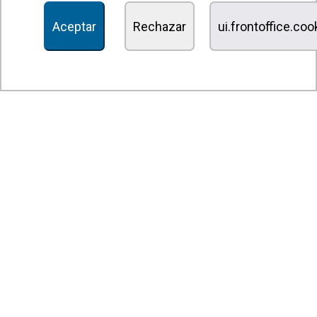
Recuperadores de calor
Aceptar
Rechazar
ui.frontoffice.co
Unidades de desinfección y purificación de aire
Unidades de ventilación
Filtros y unidades de filtración
Aerotermos
Ventiladores axiales
Ventiladores radiales
Ventiladores centrífugos
Ventiladores en línea
Unidades de extracción
Ventiladores tangenciales
Ventiladores OEM