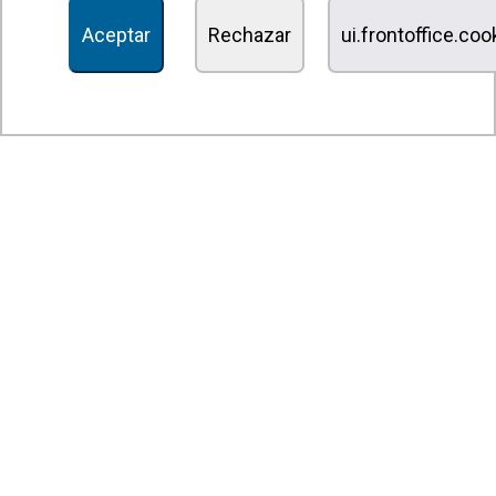
Recuperadores de calor
Aceptar
Rechazar
ui.frontoffice.co
Unidades de desinfección y purificación de aire
Unidades de ventilación
Filtros y unidades de filtración
Aerotermos
Ventiladores axiales
Ventiladores radiales
Ventiladores centrífugos
Ventiladores en línea
Unidades de extracción
Ventiladores tangenciales
Ventiladores OEM