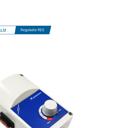
ásicos
Regulador REG