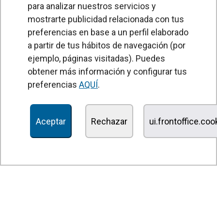
para analizar nuestros servicios y
mostrarte publicidad relacionada con tus
preferencias en base a un perfil elaborado
a partir de tus hábitos de navegación (por
PRODUCTOS
ejemplo, páginas visitadas). Puedes
obtener más información y configurar tus
Cortinas de aire
preferencias
AQUÍ
.
Unidades Tratamiento de Aire
Recuperadores de calor
Aceptar
Rechazar
ui.frontoffice.co
Unidades de desinfección y purificación de aire
Unidades de ventilación
Filtros y unidades de filtración
Aerotermos
Ventiladores axiales
Ventiladores radiales