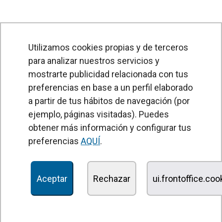
Utilizamos cookies propias y de terceros
para analizar nuestros servicios y
mostrarte publicidad relacionada con tus
preferencias en base a un perfil elaborado
a partir de tus hábitos de navegación (por
PRODUCTOS
ejemplo, páginas visitadas). Puedes
obtener más información y configurar tus
Cortinas de aire
preferencias
AQUÍ
.
Unidades Tratamiento de Aire
Recuperadores de calor
Aceptar
Rechazar
ui.frontoffice.co
Unidades de desinfección y purificación de aire
Unidades de ventilación
Filtros y unidades de filtración