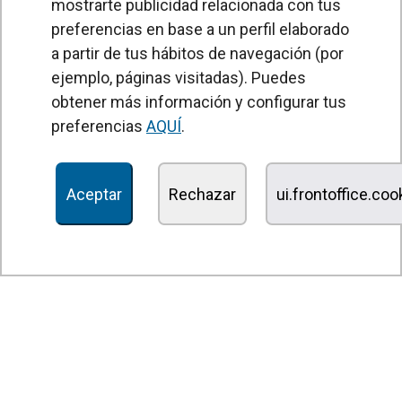
mostrarte publicidad relacionada con tus
preferencias en base a un perfil elaborado
a partir de tus hábitos de navegación (por
PRODUCTOS
ejemplo, páginas visitadas). Puedes
obtener más información y configurar tus
Cortinas de aire
preferencias
AQUÍ
.
Unidades Tratamiento de Aire
Recuperadores de calor
Aceptar
Rechazar
ui.frontoffice.co
Unidades de desinfección y purificación de aire
Unidades de ventilación
Filtros y unidades de filtración
Aerotermos
Ventiladores axiales
Ventiladores radiales