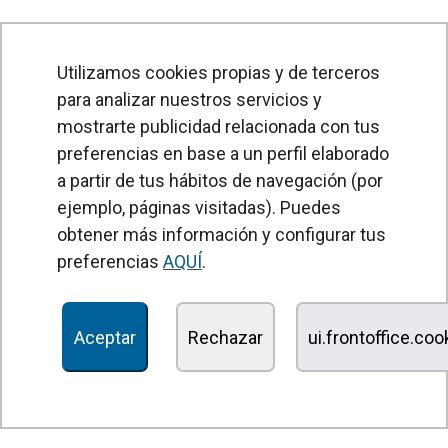
Utilizamos cookies propias y de terceros
para analizar nuestros servicios y
mostrarte publicidad relacionada con tus
preferencias en base a un perfil elaborado
a partir de tus hábitos de navegación (por
PRODUCTOS
ejemplo, páginas visitadas). Puedes
obtener más información y configurar tus
Cortinas de aire
preferencias
AQUÍ
.
Unidades Tratamiento de Aire
Recuperadores de calor
Aceptar
Rechazar
ui.frontoffice.co
Unidades de desinfección y purificación de aire
Unidades de ventilación
Filtros y unidades de filtración