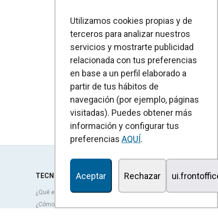
Utilizamos cookies propias y de
terceros para analizar nuestros
servicios y mostrarte publicidad
relacionada con tus preferencias
en base a un perfil elaborado a
partir de tus hábitos de
navegación (por ejemplo, páginas
visitadas). Puedes obtener más
información y configurar tus
preferencias
AQUÍ
.
Aceptar
Rechazar
ui.frontoffi
TECNOLOGÍA
¿Qué es una cortina de aire?
¿Cómo funcionan las cortinas de aire?
Ventajas y beneficios de las cortinas de aire