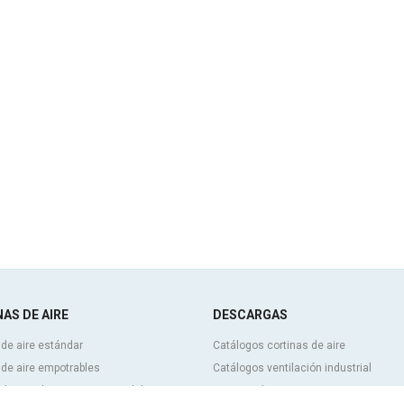
AS DE AIRE
DESCARGAS
 de aire estándar
Catálogos cortinas de aire
 de aire empotrables
Catálogos ventilación industrial
 de aire decorativas, a medida y
Cortinas de aire BIM