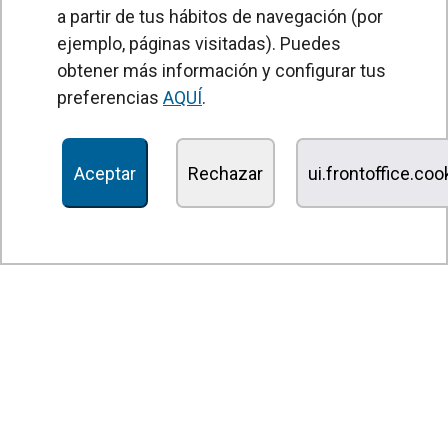
a partir de tus hábitos de navegación (por
Unidades Tratamiento de Aire
ejemplo, páginas visitadas). Puedes
Recuperadores de calor
obtener más información y configurar tus
preferencias
AQUÍ
.
Unidades de desinfección y purificación de aire
Unidades de ventilación
Aceptar
Rechazar
ui.frontoffice.co
Filtros y unidades de filtración
Aerotermos
Ventiladores axiales
Ventiladores radiales
Ventiladores centrífugos
Ventiladores en línea
Unidades de extracción
Ventiladores tangenciales