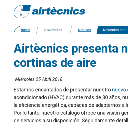
Inicio
Novedades
Noticias
Airtècnics presenta nuevo catálogo 2018: diseño actual y más cortinas de aire
Airtècnics presenta 
cortinas de aire
Miércoles 25 Abril 2018
Estamos encantados de presentar nuestro
nuevo c
acondicionado (HVAC) durante más de 30 años, nues
la eficiencia energética, capaces de adaptarnos a l
Por lo tanto, nuestro catálogo ofrece una visión ge
de servicios a su disposición. Seguidamente detal