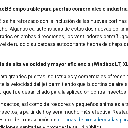
ox BB empotrable para puertas comerciales e industria
 se ha reforzado con la inclusión de las nuevas cortinas
techo. Algunas características de estas dos nuevas cortin
 grados en ambas direcciones, los ventiladores centrífu
ivel de ruido o su carcasa autoportante hecha de chapa d
ida de alta velocidad y mayor eficiencia (Windbox LT, X
para grandes puertas industriales y comerciales ofrecen ah
a velocidad del jet permitiendo que la cortina de aire 
rque fue desarrollado para la aplicación contra insectos.
 insectos, así como de roedores y pequeños animales a tr
 insectos, a partir de hoy será mucho más efectiva. Rest
s donde la instalación de
cortinas de aire adecuadas para
ciones sanitarias y proteger la salud pública.