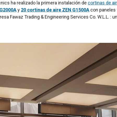
nics ha realizado la primera instalación de
cortinas de ai
N G2000A
y
20 cortinas de aire ZEN G1500A
con paneles f
empresa Fawaz Trading & Engineering Services Co. W.L.L. :