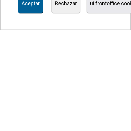
Aceptar
Rechazar
ui.frontoffice.co
Unidades de desinfección y purificación de aire
Unidades de ventilación
Filtros y unidades de filtración
Aerotermos
Ventiladores axiales
Ventiladores radiales
Ventiladores centrífugos
Ventiladores en línea
Unidades de extracción
Ventiladores tangenciales
Ventiladores OEM
Compuertas y persianas