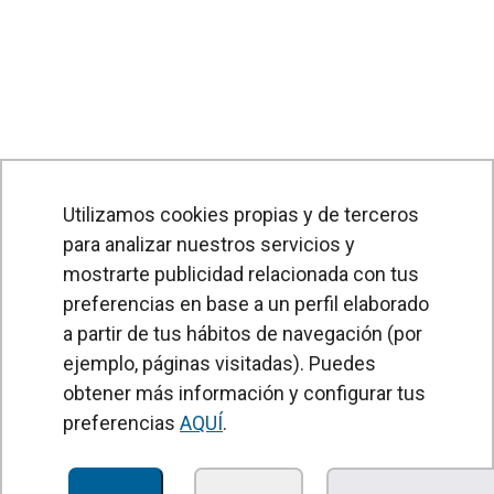
Utilizamos cookies propias y de terceros
para analizar nuestros servicios y
mostrarte publicidad relacionada con tus
preferencias en base a un perfil elaborado
a partir de tus hábitos de navegación (por
PRODUCTOS
ejemplo, páginas visitadas). Puedes
obtener más información y configurar tus
Cortinas de aire
preferencias
AQUÍ
.
Unidades Tratamiento de Aire
Recuperadores de calor