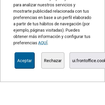
para analizar nuestros servicios y
mostrarte publicidad relacionada con tus
preferencias en base a un perfil elaborado
a partir de tus hábitos de navegación (por
PRODUCTOS
ejemplo, páginas visitadas). Puedes
obtener más información y configurar tus
Cortinas de aire
preferencias
AQUÍ
.
Unidades Tratamiento de Aire
Recuperadores de calor
Aceptar
Rechazar
ui.frontoffice.co
Unidades de desinfección y purificación de aire
Unidades de ventilación
Filtros y unidades de filtración
Aerotermos
Ventiladores axiales