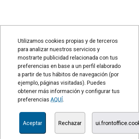
Utilizamos cookies propias y de terceros
para analizar nuestros servicios y
mostrarte publicidad relacionada con tus
preferencias en base a un perfil elaborado
a partir de tus hábitos de navegación (por
PRODUCTOS
ejemplo, páginas visitadas). Puedes
obtener más información y configurar tus
Cortinas de aire
preferencias
AQUÍ
.
Unidades Tratamiento de Aire
Recuperadores de calor
Aceptar
Rechazar
ui.frontoffice.co
Unidades de desinfección y purificación de aire
Unidades de ventilación