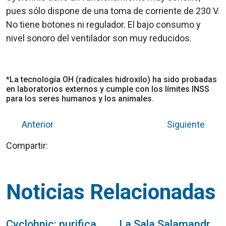
pues sólo dispone de una toma de corriente de 230 V.
No tiene botones ni regulador. El bajo consumo y
nivel sonoro del ventilador son muy reducidos.
*La tecnología OH (radicales hidroxilo) ha sido probadas
en laboratorios externos y cumple con los límites INSS
para los seres humanos y los animales.
Anterior
Siguiente
Compartir:
Noticias Relacionadas
Cyclohnic: purificador de aire para granjas con tecnología activa de radicales hidroxilo
La Sala Salamandra de L’Hospitalet de Llobregat apuesta por la cultura segura e instala un purificador de aire K7