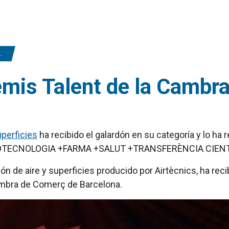
remis Talent de la Cambr
uperficies
ha recibido el galardón en su categoría y lo ha 
e BIOTECNOLOGIA +FARMA +SALUT +TRANSFERÈNCIA CIENT
ción de aire y superficies producido por Airtècnics, ha re
ambra de Comerç de Barcelona.