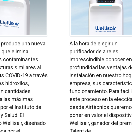
s produce una nueva
A la hora de elegir un
 que elimina
purificador de aire es
s contaminantes
imprescindible conocer en
turas similares al
profundidad las ventajas d
us COVID-19 a través
instalación en nuestro hog
es hidroxilos,
empresa, sus característic
en cantidades
funcionamiento. Para facili
 a las máximas
este proceso en la elecció
or el Instituto de
desde Airtècnics querem
y Salud. El
poner en valor el dispositi
o Wellisair, diseñado
Wellisair, ganador del prem
a por el ...
Talent de ...