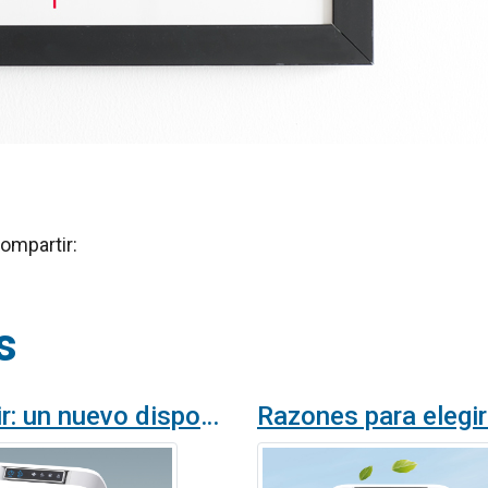
ompartir:
s
Wellisair: un nuevo dispositivo que purifica el aire y las superficies