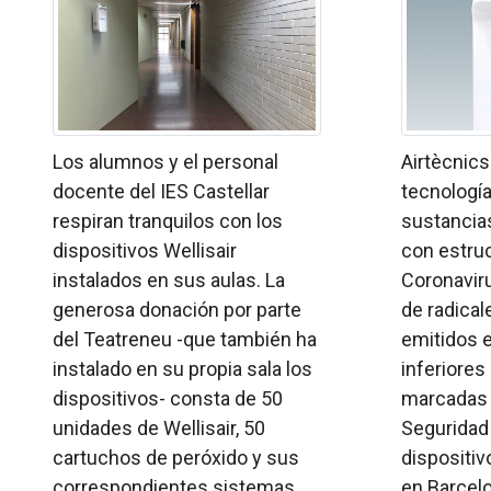
Los alumnos y el personal
Airtècnic
docente del IES Castellar
tecnología
respiran tranquilos con los
sustancia
dispositivos Wellisair
con estruc
instalados en sus aulas. La
Coronavir
generosa donación por parte
de radical
del Teatreneu -que también ha
emitidos 
instalado en su propia sala los
inferiores
dispositivos- consta de 50
marcadas p
unidades de Wellisair, 50
Seguridad 
cartuchos de peróxido y sus
dispositiv
correspondientes sistemas ...
en Barcelon