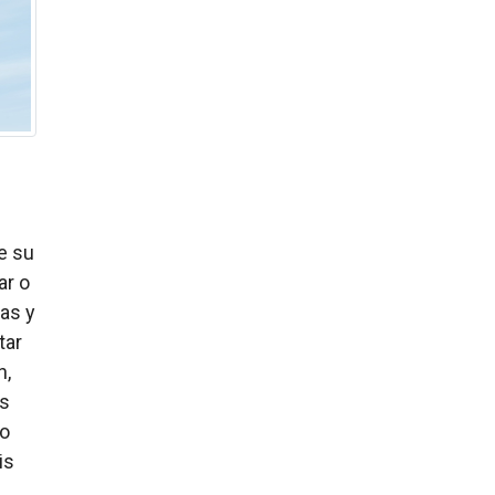
e su
ar o
as y
tar
n,
os
vo
is