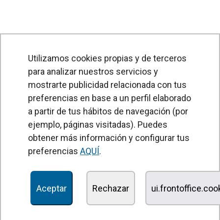
Utilizamos cookies propias y de terceros
para analizar nuestros servicios y
mostrarte publicidad relacionada con tus
preferencias en base a un perfil elaborado
a partir de tus hábitos de navegación (por
PRODUCTOS
ejemplo, páginas visitadas). Puedes
obtener más información y configurar tus
Cortinas de aire
preferencias
AQUÍ
.
Unidades Tratamiento de Aire
Recuperadores de calor
Aceptar
Rechazar
ui.frontoffice.co
Unidades de desinfección y purificación de aire
Unidades de ventilación