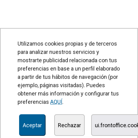
Utilizamos cookies propias y de terceros
para analizar nuestros servicios y
mostrarte publicidad relacionada con tus
preferencias en base a un perfil elaborado
a partir de tus hábitos de navegación (por
PRODUCTOS
ejemplo, páginas visitadas). Puedes
obtener más información y configurar tus
Cortinas de aire
preferencias
AQUÍ
.
Unidades Tratamiento de Aire
Recuperadores de calor
Aceptar
Rechazar
ui.frontoffice.co
Unidades de desinfección y purificación de aire