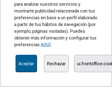
para analizar nuestros servicios y
mostrarte publicidad relacionada con tus
preferencias en base a un perfil elaborado
a partir de tus hábitos de navegación (por
PRODUCTOS
ejemplo, páginas visitadas). Puedes
obtener más información y configurar tus
Cortinas de aire
preferencias
AQUÍ
.
Unidades Tratamiento de Aire
Recuperadores de calor
Aceptar
Rechazar
ui.frontoffice.co
Unidades de desinfección y purificación de aire
Unidades de ventilación
Filtros y unidades de filtración
Aerotermos
Ventiladores axiales